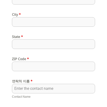
City
*
State
*
ZIP Code
*
연락처 이름
*
Contact Name