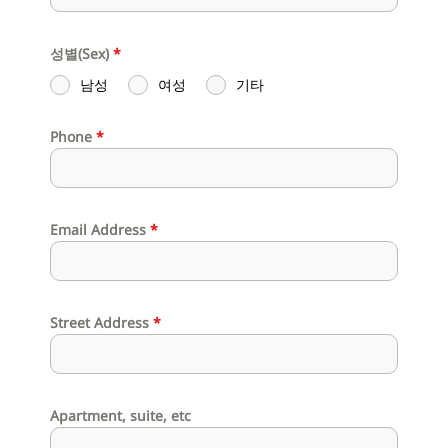
성별(Sex)
*
남성
여성
기타
Phone
*
Email Address
*
Street Address
*
Apartment, suite, etc