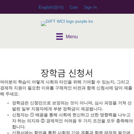
English
(
영어
)
Cart
Sign In
Menu
장학금 신청서
여러분의
학습이
어떻게
사회와
타인을
위해
기여할
수
있는지,
그리고
경제적
지원이
필요한
이유를
구체적인
비전과
함께
신청서에
담아
제출
해
주세요.
장학금은
신청만으로
보장되는
것이
아니며,
심사
과정을
거쳐
선
발된
일부
지원자에게
부분
장학금이
제공됩니다.
신청자는 ①
배움을
통해
사회에
헌신하고
선한
영향력을
나누고
자
하는
의지와 ②
경제적인
어려움
두
가지
조건을
모두
충족해야
합니다.
신청서에는
학업을
통한
사회적
기여
계획과
함께
재정적
필요에