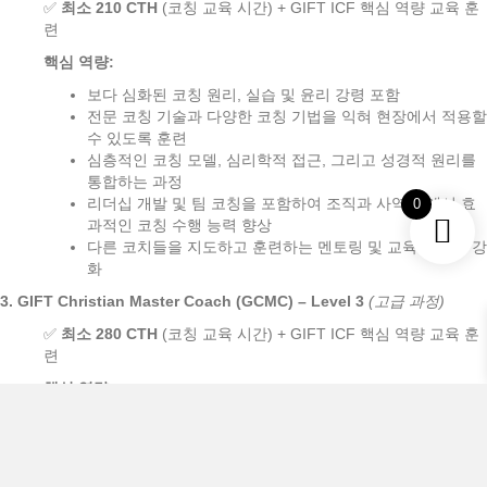
✅
최소 210 CTH
(코칭 교육 시간) + GIFT ICF 핵심 역량 교육 훈
련
핵심 역량:
보다 심화된 코칭 원리, 실습 및 윤리 강령 포함
전문 코칭 기술과 다양한 코칭 기법을 익혀 현장에서 적용할
수 있도록 훈련
심층적인 코칭 모델, 심리학적 접근, 그리고 성경적 원리를
통합하는 과정
리더십 개발 및 팀 코칭을 포함하여 조직과 사역 내에서 효
0
과적인 코칭 수행 능력 향상
다른 코치들을 지도하고 훈련하는 멘토링 및 교육적 역량 강
화
3. GIFT Christian Master Coach (GCMC) – Level 3
(
고급
과정
)
✅
최소 280 CTH
(코칭 교육 시간) + GIFT ICF 핵심 역량 교육 훈
련
핵심 역량:
최고 수준의 크리스천 코칭 인증 과정
마스터 코칭, 리더십 개발 및 고급 코칭 기법 교육 포함
크리스천 코칭 멘토링과 슈퍼비전을 제공할 수 있는 역량 개
발