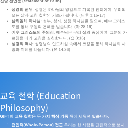
신앙
선언문 (Statement of Faith)
성경의
권위
: 성경은 하나님의 영감으로 기록된 진리이며, 우리의
모든 삶과 코칭 철학의 기초가 됩니다. (딤후 3:16-17)
삼위일체
하나님
: 성부, 성자, 성령 하나님을 믿으며, 예수 그리스
도를 통해 구원의 은혜를 받습니다. (마 28:19)
예수
그리스도의
주되심
: 예수님은 우리 삶의 중심이며, 그분의 가
르침을 따라 코칭을 실천합니다. (요 3:16)
성령의
역사
: 성령님의 인도하심 속에서 코칭을 통해 하나님의 사
랑과 지혜를 나눕니다. (요 14:26)
교육 철학 (Education
Philosophy)
GIFT
의
교육
철학은
두
가지
핵심
기둥
위에
세워져
있습니다
.
전인적
(Whole-Person)
접근
우리는 한 사람을 단편적으로 보지