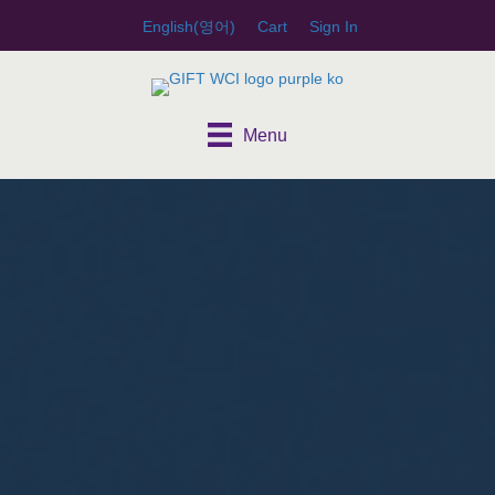
English
(
영어
)
Cart
Sign In
Menu