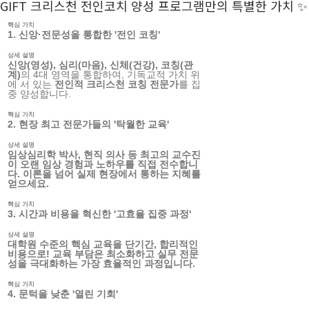
GIFT 크리스천 전인코치 양성 프로그램만의 특별한 가치 ✨
핵심 가치
1. 신앙·전문성을 통합한 '전인 코칭'
상세 설명
신앙(영성), 심리(마음), 신체(건강), 코칭(관
계)
의 4대 영역을 통합하여, 기독교적 가치 위
에 서 있는
전인적 크리스천 코칭 전문가
를 집
중 양성합니다.
핵심 가치
2. 현장 최고 전문가들의 '탁월한 교육'
상세 설명
임상심리학 박사, 현직 의사
등 최고의 교수진
이 오랜 임상 경험과 노하우를 직접 전수합니
다. 이론을 넘어 실제 현장에서 통하는 지혜를
얻으세요.
핵심 가치
3. 시간과 비용을 혁신한 '고효율 집중 과정'
상세 설명
대학원 수준의
핵심 교육을 단기간, 합리적인
비용
으로! 교육 부담은 최소화하고 실무 전문
성을 극대화하는 가장 효율적인 과정입니다.
핵심 가치
4. 문턱을 낮춘 '열린 기회'