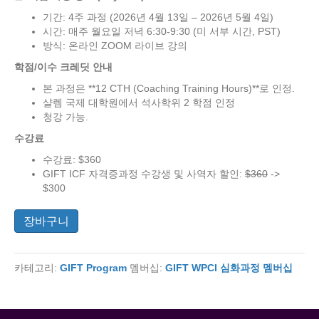
기간: 4주 과정 (2026년 4월 13일 – 2026년 5월 4일)
시간: 매주 월요일 저녁 6:30-9:30 (미 서부 시간, PST)
방식: 온라인 ZOOM 라이브 강의
학점/이수 크레딧 안내
본 과정은 **12 CTH (Coaching Training Hours)**로 인정.
샬렘 국제 대학원에서 석사학위 2 학점 인정
청강 가능.
수강료
수강료: $360
GIFT ICF 자격증과정 수강생 및 사역자 할인:
$360
->
$300
[GIFT
장바구니
WPCI]
2026
년
카테고리:
GIFT Program
멤버십:
GIFT WPCI 심화과정 멤버십
봄
학
기
심