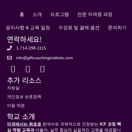
화
과
홈
소개
프로그램
전문 자격증 과정
정
수
공지사항 & 교육 일정
수강료 및 결제 옵션
문의하기
량
연락하세요!
1-714-298-1115
info@giftcoachinginstitute.com
추가 리소스
자료실
개인정보 보호정책
이용 약관
학교 소개
미국에서는 최초로
한국어로 국제적으로 인정받는
ICF
코칭
핵
심
역량
교육과
더불어, 실무 중심의 실질적인 교육을 제공합니