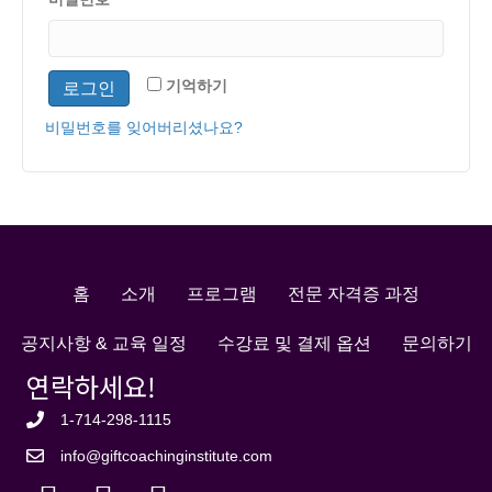
목
수
항
기억하기
로그인
목
비밀번호를 잊어버리셨나요?
홈
소개
프로그램
전문 자격증 과정
공지사항 & 교육 일정
수강료 및 결제 옵션
문의하기
연락하세요!
1-714-298-1115
info@giftcoachinginstitute.com